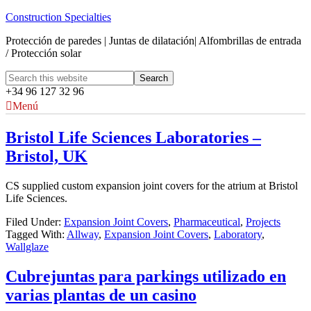
Construction Specialties
Protección de paredes | Juntas de dilatación| Alfombrillas de entrada
/ Protección solar
+34 96 127 32 96
Menú
Bristol Life Sciences Laboratories –
Bristol, UK
CS supplied custom expansion joint covers for the atrium at Bristol
Life Sciences.
Filed Under:
Expansion Joint Covers
,
Pharmaceutical
,
Projects
Tagged With:
Allway
,
Expansion Joint Covers
,
Laboratory
,
Wallglaze
Cubrejuntas para parkings utilizado en
varias plantas de un casino