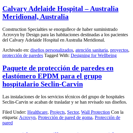
Calvary Adelaide Hospital – Australia
Meridional, Australia
Construction Specialties se enorgullece de haber suministrado
Acrovyn by Design para las habitaciones destinadas a los pacientes
del Calvary Adelaide Hospital en Australia Meridional.
Archivado en:
diseños personalizados
,
atención sanitaria
,
proyectos
,
protección de paredes
Tagged With:
Designing for Wellbeing
Paquete de protección de paredes en
elastómero EPDM para el grupo
hospitalario Seclin-Carvin
Las instalaciones de los servicios técnicos del grupo de hospitales
Seclin-Carvin se acaban de trasladar y se han revisado sus diseños.
Filed Under:
Healthcare
,
Projects
,
Sector
,
Wall Protection
Con la
etiqueta:
Acrovyn
,
Protección de pared de goma
,
Protección de
pared