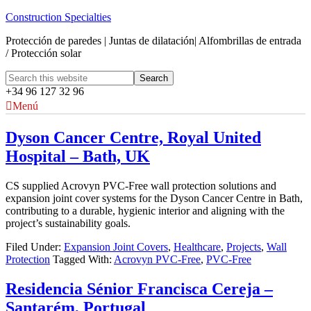
Construction Specialties
Protección de paredes | Juntas de dilatación| Alfombrillas de entrada
/ Protección solar
+34 96 127 32 96
Menú
Dyson Cancer Centre, Royal United
Hospital – Bath, UK
CS supplied Acrovyn PVC-Free wall protection solutions and
expansion joint cover systems for the Dyson Cancer Centre in Bath,
contributing to a durable, hygienic interior and aligning with the
project’s sustainability goals.
Filed Under:
Expansion Joint Covers
,
Healthcare
,
Projects
,
Wall
Protection
Tagged With:
Acrovyn PVC-Free
,
PVC-Free
Residencia Sénior Francisca Cereja –
Santarém, Portugal