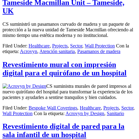
Tameside Macmillan Unit – Tameside,
UK
CS suministró un pasamanos curvado de madera y un paquete de
protección a la nueva unidad de Tameside Macmillan ofreciendo al
mismo tiempo una estética moderna y no institucional.
Filed Under:
Healthcare
,
Projects
,
Sector
,
Wall Protection
Con la
etiqueta:
Acrovyn
,
Atención sanitaria
,
Pasamanos de madera
Revestimiento mural con impresión
digital para el quirófano de un hospital
CS suministra murales de pared impresos al
nuevo quirófano del hospital para transformar la experiencia de los
pacientes y ayudarles a sentirse tranquilos y bien cuidados.
Filed Under:
Bespoke Wall Coverings
,
Healthcare
,
Projects
,
Sector
,
Wall Protection
Con la etiqueta:
Acrovyn by Design
,
Sanitario
Revestimiento digital de pared para la
sala infantil de un hospital