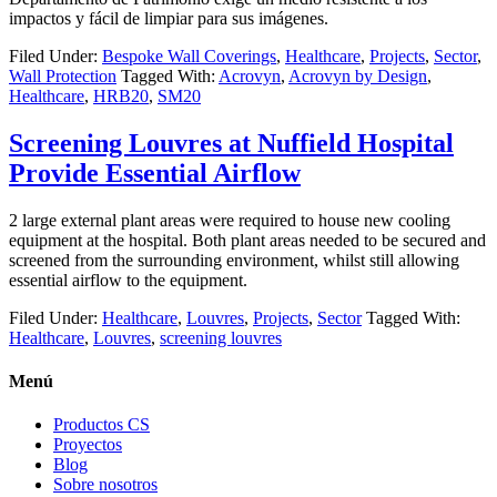
impactos y fácil de limpiar para sus imágenes.
Filed Under:
Bespoke Wall Coverings
,
Healthcare
,
Projects
,
Sector
,
Wall Protection
Tagged With:
Acrovyn
,
Acrovyn by Design
,
Healthcare
,
HRB20
,
SM20
Screening Louvres at Nuffield Hospital
Provide Essential Airflow
2 large external plant areas were required to house new cooling
equipment at the hospital. Both plant areas needed to be secured and
screened from the surrounding environment, whilst still allowing
essential airflow to the equipment.
Filed Under:
Healthcare
,
Louvres
,
Projects
,
Sector
Tagged With:
Healthcare
,
Louvres
,
screening louvres
Menú
Productos CS
Proyectos
Blog
Sobre nosotros