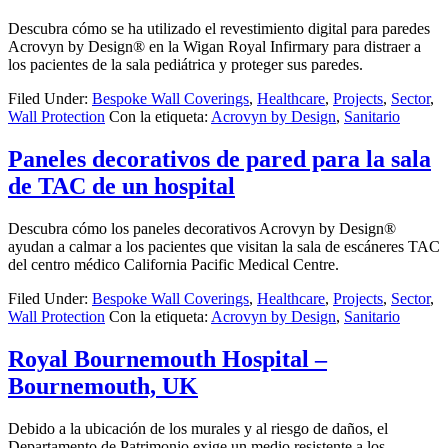
Descubra cómo se ha utilizado el revestimiento digital para paredes
Acrovyn by Design® en la Wigan Royal Infirmary para distraer a
los pacientes de la sala pediátrica y proteger sus paredes.
Filed Under:
Bespoke Wall Coverings
,
Healthcare
,
Projects
,
Sector
,
Wall Protection
Con la etiqueta:
Acrovyn by Design
,
Sanitario
Paneles decorativos de pared para la sala
de TAC de un hospital
Descubra cómo los paneles decorativos Acrovyn by Design®
ayudan a calmar a los pacientes que visitan la sala de escáneres TAC
del centro médico California Pacific Medical Centre.
Filed Under:
Bespoke Wall Coverings
,
Healthcare
,
Projects
,
Sector
,
Wall Protection
Con la etiqueta:
Acrovyn by Design
,
Sanitario
Royal Bournemouth Hospital –
Bournemouth, UK
Debido a la ubicación de los murales y al riesgo de daños, el
Departamento de Patrimonio exige un medio resistente a los