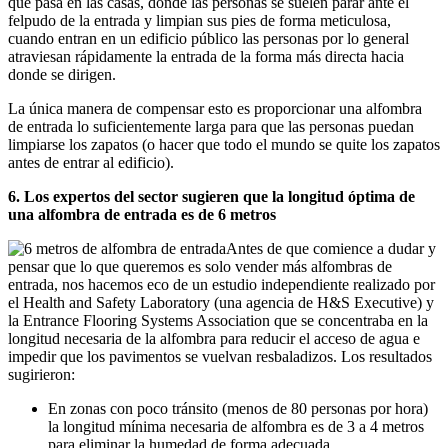
que pasa en las casas, donde las personas se suelen parar ante el
felpudo de la entrada y limpian sus pies de forma meticulosa,
cuando entran en un edificio público las personas por lo general
atraviesan rápidamente la entrada de la forma más directa hacia
donde se dirigen.
La única manera de compensar esto es proporcionar una alfombra
de entrada lo suficientemente larga para que las personas puedan
limpiarse los zapatos (o hacer que todo el mundo se quite los zapatos
antes de entrar al edificio).
6. Los expertos del sector sugieren que la longitud óptima de
una alfombra de entrada es de 6 metros
Antes de que comience a dudar y
pensar que lo que queremos es solo vender más alfombras de
entrada, nos hacemos eco de un estudio independiente realizado por
el Health and Safety Laboratory (una agencia de H&S Executive) y
la Entrance Flooring Systems Association que se concentraba en la
longitud necesaria de la alfombra para reducir el acceso de agua e
impedir que los pavimentos se vuelvan resbaladizos. Los resultados
sugirieron:
En zonas con poco tránsito (menos de 80 personas por hora)
la longitud mínima necesaria de alfombra es de 3 a 4 metros
para eliminar la humedad de forma adecuada.