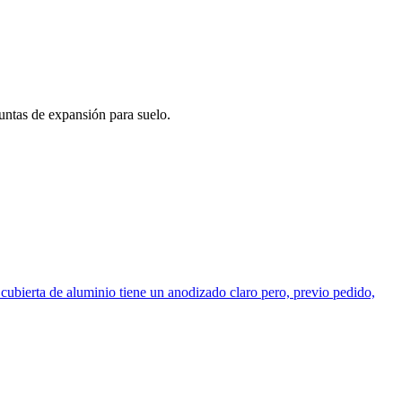
untas de expansión para suelo.
erta de aluminio tiene un anodizado claro pero, previo pedido,