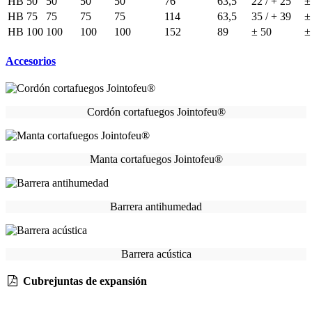
HB 50
50
50
50
76
63,5
22 / + 25
±
HB 75
75
75
75
114
63,5
35 / + 39
±
HB 100
100
100
100
152
89
± 50
±
Accesorios
Cordón cortafuegos Jointofeu®
Manta cortafuegos Jointofeu®
Barrera antihumedad
Barrera acústica
Cubrejuntas de expansión