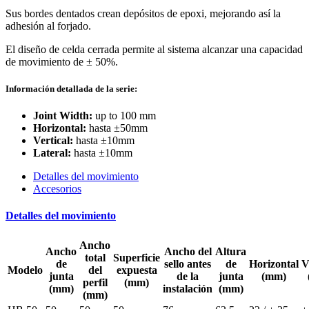
Sus bordes dentados crean depósitos de epoxi, mejorando así la
adhesión al forjado.
El diseño de celda cerrada permite al sistema alcanzar una capacidad
de movimiento de ± 50%.
Información detallada de la serie:
Joint Width:
up to 100 mm
Horizontal:
hasta ±50mm
Vertical:
hasta ±10mm
Lateral:
hasta ±10mm
Detalles del movimiento
Accesorios
Detalles del movimiento
Ancho
Ancho
Ancho del
Altura
total
Superficie
de
sello antes
de
Horizontal
V
Modelo
del
expuesta
junta
de la
junta
(mm)
perfil
(mm)
(mm)
instalación
(mm)
(mm)