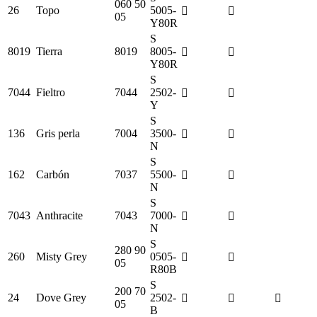
060 50
26
Topo
5005-
05
Y80R
S
8019
Tierra
8019
8005-
Y80R
S
7044
Fieltro
7044
2502-
Y
S
136
Gris perla
7004
3500-
N
S
162
Carbón
7037
5500-
N
S
7043
Anthracite
7043
7000-
N
S
280 90
260
Misty Grey
0505-
05
R80B
S
200 70
24
Dove Grey
2502-
05
B