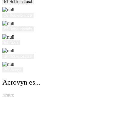
51 Roble natural
36 Roble blanco
52 Roble dorado
53 Nuez
38 Roble oscuro
39 Wenge
Acrovyn es...
neutro