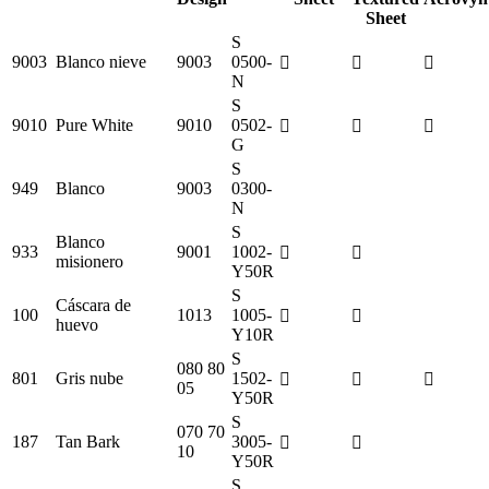
Sheet
S
9003
Blanco nieve
9003
0500-
N
S
9010
Pure White
9010
0502-
G
S
949
Blanco
9003
0300-
N
S
Blanco
933
9001
1002-
misionero
Y50R
S
Cáscara de
100
1013
1005-
huevo
Y10R
S
080 80
801
Gris nube
1502-
05
Y50R
S
070 70
187
Tan Bark
3005-
10
Y50R
S