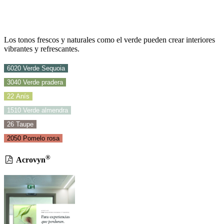
Los tonos frescos y naturales como el verde pueden crear interiores
vibrantes y refrescantes.
6020 Verde Sequoia
3040 Verde pradera
22 Anís
1510 Verde almendra
26 Taupe
2050 Pomelo rosa
®
Acrovyn