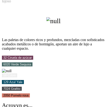
lujoso
Las paletas de colores ricos y profundos, mezcladas con sofisticados
acabados metálicos o de hormigón, aportan un aire de lujo a
cualquier espacio.
32 Ciruela de azúcar
6020 Verde Sequoia
58 Cobre
129 Azul Yale
7024 Grafito
2050 Pomelo rosa
Acrovyn es...