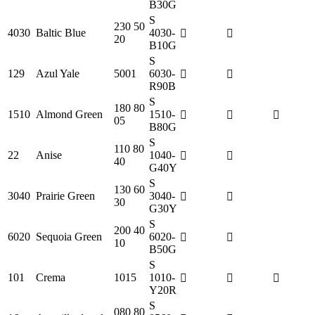
B30G
S
230 50
4030
Baltic Blue
4030-
20
B10G
S
129
Azul Yale
5001
6030-
R90B
S
180 80
1510
Almond Green
1510-
05
B80G
S
110 80
22
Anise
1040-
40
G40Y
S
130 60
3040
Prairie Green
3040-
30
G30Y
S
200 40
6020
Sequoia Green
6020-
10
B50G
S
101
Crema
1015
1010-
Y20R
S
080 80