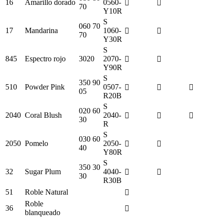
16
Amarillo dorado
0560-
70
Y10R
S
060 70
17
Mandarina
1060-
70
Y30R
S
845
Espectro rojo
3020
2070-
Y90R
S
350 90
510
Powder Pink
0507-
05
R20B
S
020 60
2040
Coral Blush
2040-
30
R
S
030 60
2050
Pomelo
2050-
40
Y80R
S
350 30
32
Sugar Plum
4040-
30
R30B
51
Roble Natural
Roble
36
blanqueado