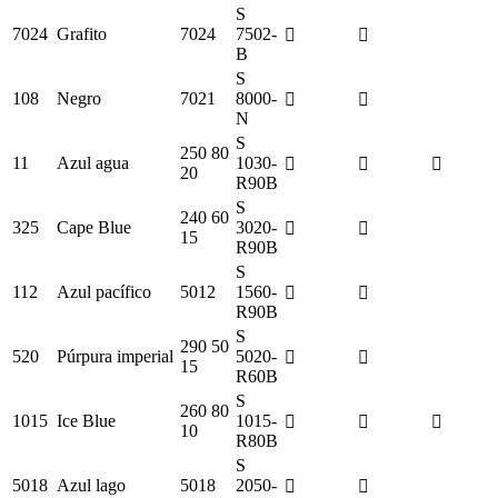
S
7024
Grafito
7024
7502-
B
S
108
Negro
7021
8000-
N
S
250 80
11
Azul agua
1030-
20
R90B
S
240 60
325
Cape Blue
3020-
15
R90B
S
112
Azul pacífico
5012
1560-
R90B
S
290 50
520
Púrpura imperial
5020-
15
R60B
S
260 80
1015
Ice Blue
1015-
10
R80B
S
5018
Azul lago
5018
2050-