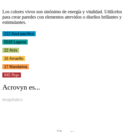
Los colores vivos son sinónimo de energía y vitalidad. Utilícelos
para crear paredes con elementos atrevidos o diseños brillantes y
estimulantes.
112 Azul pacífico
5018 Laguna
22 Anís
16 Amarillo
17 Mandarina
845 Rojo
Acrovyn es...
terapéutico